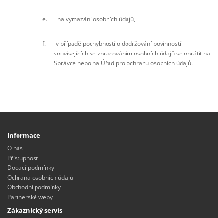
e. na vymazání osobních údajů,
f. v případě pochybností o dodržování povinností
souvisejících se zpracováním osobních údajů se obrátit na
Správce nebo na Úřad pro ochranu osobních údajů.
Informace
O nás
Přístupnost
Dodací podmínky
Ochrana osobních údajů
Obchodní podmínky
Partnerské weby
Zákaznický servis