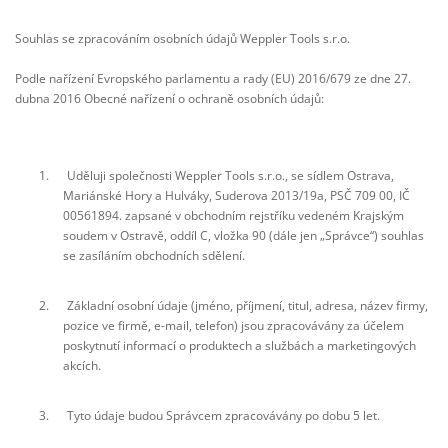
Souhlas se zpracováním osobních údajů Weppler Tools s.r.o.
Podle nařízení Evropského parlamentu a rady (EU) 2016/679 ze dne 27.
dubna 2016 Obecné nařízení o ochraně osobních údajů:
1. Uděluji společnosti Weppler Tools s.r.o., se sídlem Ostrava,
Mariánské Hory a Hulváky, Suderova 2013/19a, PSČ 709 00, IČ
00561894. zapsané v obchodním rejstříku vedeném Krajským
soudem v Ostravě, oddíl C, vložka 90 (dále jen „Správce“) souhlas
se zasíláním obchodních sdělení.
2. Základní osobní údaje (jméno, příjmení, titul, adresa, název firmy,
pozice ve firmě, e-mail, telefon) jsou zpracovávány za účelem
poskytnutí informací o produktech a službách a marketingových
akcích.
3. Tyto údaje budou Správcem zpracovávány po dobu 5 let.