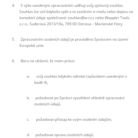
4. S výše uvedeným zpracováním uděluji svůj výslovný souhlas.
Souhlas lze vzít kdykoliv zpět a to zasláním e-mailu nebo dopisu na
kontaktní údaje společnosti: souhlas@w-t.cz nebo Weppler Tools
s.r.o., Suderova 2013/19a, 709 00 Ostrava – Mariánské Hory.
5. Zpracováním osobních údajů je prováděno Správcem na území
Evropské unie.
6. Beru na vědomí, že mám právo:
a. svůj souhlas kdykoliv odvolat (způsobem uvedeným v
bodě 4),
b. požadovat po Správci vysvětlení ohledně zpracování
osobních údajů,
c. požadovat přístup ke svým osobním údajům,
d. požadovat opravu osobních údajů,